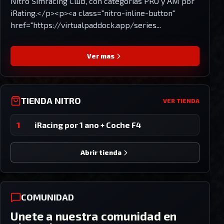
Nitro Simracing Club, con categorias PRO y AM por
iRating.</p><p><a class="nitro-inline-button"
href="https://virtualpaddock.app/series...
Ver mas
TIENDA NITRO
VER TIENDA
1
iRacing por 1 ano + Coche F4
Abrir tienda
COMUNIDAD
Unete a nuestra comunidad en