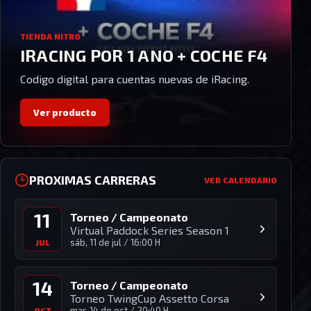
TIENDA NITRO
IRACING POR 1 ANO + COCHE F4
Codigo digital para cuentas nuevas de iRacing.
Ver producto
PROXIMAS CARRERAS
VER CALENDARIO
11
Torneo / Campeonato
Virtual Paddock Series Season 1
sáb, 11 de jul
/
16:00 H
JUL
14
Torneo / Campeonato
Torneo TwingCup Assetto Corsa
mar, 14 de oct
/
20:40 H
OCT